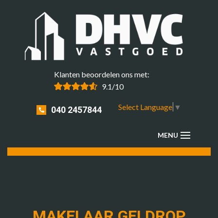
Klanten beoordelen ons met:
9.1/10
Select Language
▼
040 2457844
MAKELAAR GELDROP