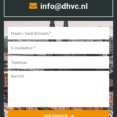
info@dhvc.nl
Naam
/
bedrijfsnaam
*
E-
mailadres
*
Telefoon
Bericht
VERZENDEN