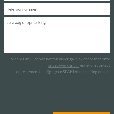
Telefoonnummer
*
Vraag/Opmerking
Met het invullen van het formulier ga je akkoord met onze
privacyverklaring
, enkel om contact
op te nemen. Je krijgt geen SPAM of marketing emails.