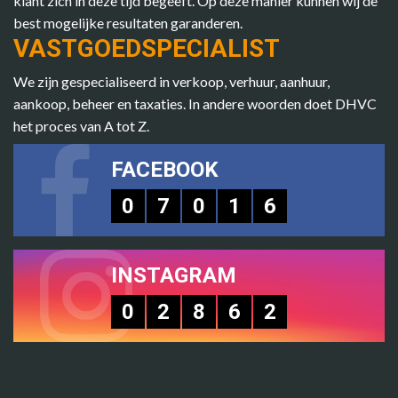
klant zich in deze tijd begeeft. Op deze manier kunnen wij de
best mogelijke resultaten garanderen.
VASTGOEDSPECIALIST
We zijn gespecialiseerd in verkoop, verhuur, aanhuur,
aankoop, beheer en taxaties. In andere woorden doet DHVC
het proces van A tot Z.
FACEBOOK
0
7
0
1
6
INSTAGRAM
0
2
8
6
2