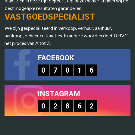
klant zich in deze tijd begeeft. Op deze manier kunnen wij de
best mogelijke resultaten garanderen.
VASTGOEDSPECIALIST
We zijn gespecialiseerd in verkoop, verhuur, aanhuur,
aankoop, beheer en taxaties. In andere woorden doet DHVC
het proces van A tot Z.
FACEBOOK
0
7
0
1
6
INSTAGRAM
0
2
8
6
2