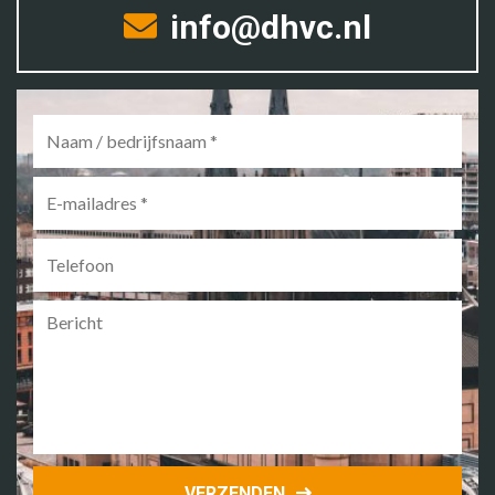
info@dhvc.nl
Naam
/
bedrijfsnaam
*
E-
mailadres
*
Telefoon
Bericht
VERZENDEN