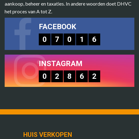
aankoop, beheer en taxaties. In andere woorden doet DHVC
het proces van A tot Z.
FACEBOOK
0
7
0
1
6
INSTAGRAM
0
2
8
6
2
HUIS VERKOPEN