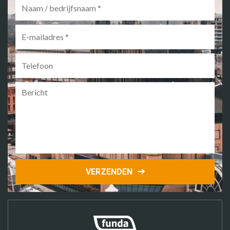
/
bedrijfsnaam
*
E-
mailadres
*
Telefoon
Bericht
VERZENDEN