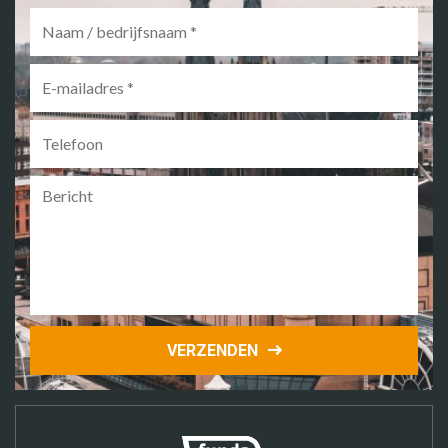
Naam
/
bedrijfsnaam
*
E-
mailadres
*
Telefoon
Bericht
VERZENDEN