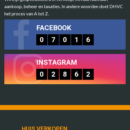
aankoop, beheer en taxaties. In andere woorden doet DHVC
het proces van A tot Z.
FACEBOOK
0
7
0
1
6
INSTAGRAM
0
2
8
6
2
HUIS VERKOPEN