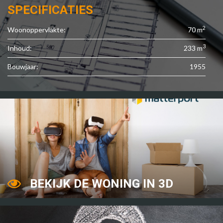
SPECIFICATIES
2
Woonoppervlakte:
70 m
3
Inhoud:
233 m
Bouwjaar:
1955
BEKIJK DE WONING IN 3D