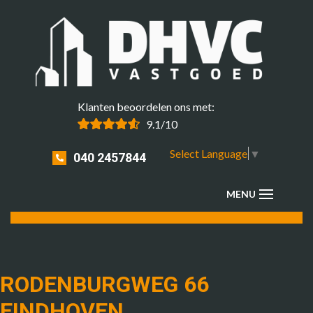
Klanten beoordelen ons met:
9.1/10
Select Language
▼
040 2457844
RODENBURGWEG 66
EINDHOVEN