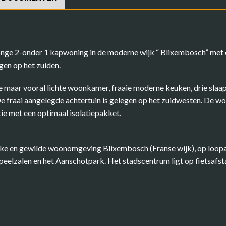
nge 2-onder 1 kapwoning in de moderne wijk “ Blixembosch” met ee
gen op het zuiden.
me maar vooral lichte woonkamer, fraaie moderne keuken, drie sl
e fraai aangelegde achtertuin is gelegen op het zuidwesten. De 
e met een optimaal isolatiepakket.
rijke en gewilde woonomgeving Blixembosch (Franse wijk), op loo
peelzalen en het Aanschotpark. Het stadscentrum ligt op fietsafs