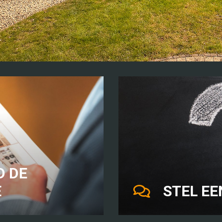
 DE
E
STEL EE