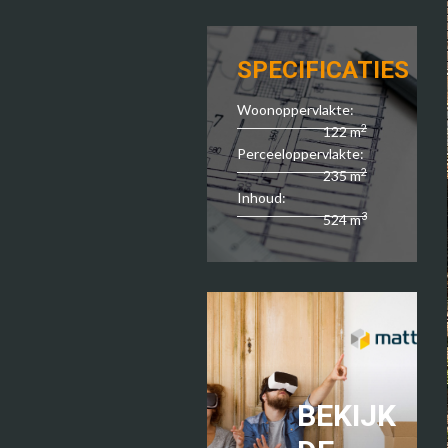
SPECIFICATIES
Woonoppervlakte:
2
122 m
Perceeloppervlakte:
2
235 m
Inhoud:
3
524 m
BEKIJK