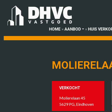
HOME
AANBOD
HUIS VERKO
MOLIERELA
VERKOCHT
Molierelaan 45
5629 PG, Eindhoven