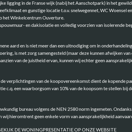
ijke ligging in de Franse wijk (nabij het Aanschotpark) in het gewi
leefklimaat en gunstige locatie t.o.v. snelwegennet, WC Woensel e
zo het Winkelcentrum Ouverture.
 spouwmuur- en dakisolatie en volledig voorzien van isolerende be
ene aard en is niet meer dan een uitnodiging om in onderhandeling
ring, is met zorg samengesteld (maar deze kunnen afwijken van de
nzien van de juistheid ervan, kunnen wij echter geen aansprakelij
de verplichtingen van de koopovereenkomst dient de kopende part
e c.q. een waarborgsom van 10% van de koopsom te stellen bij de
ouwkundig bureau volgens de NEN 2580 norm ingemeten. Ondanks d
n wij hieromtrent geen enkele vorm van aansprakelijkheid aanvaar
BEKIJK DE WONINGPRESENTATIE OP ONZE WEBSITE