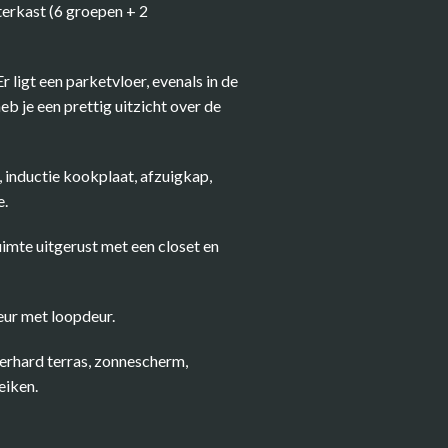
terkast (6 groepen + 2
ligt een parketvloer, evenals in de
heb je een prettig uitzicht over de
, inductie kookplaat, afzuigkap,
e.
uimte uitgerust met een closet en
eur met loopdeur.
verhard terras, zonnescherm,
eiken.