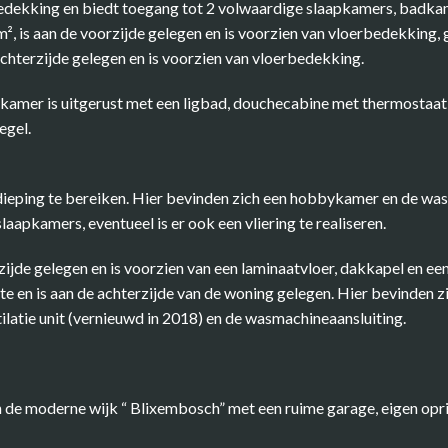
bedekking en biedt toegang tot 2 volwaardige slaapkamers, badka
m², is aan de voorzijde gelegen en is voorzien van vloerbedekking, 
 achterzijde gelegen en is voorzien van vloerbedekking.
dkamer is uitgerust met een ligbad, douchecabine met thermostaat
egel.
rdieping te bereiken. Hier bevinden zich een hobbykamer en de w
aapkamers, eventueel is er ook een vliering te realiseren.
rzijde gelegen en is voorzien van een laminaatvloer, dakkapel en e
te en is aan de achterzijde van de woning gelegen. Hier bevinden zi
latie unit (vernieuwd in 2018) en de wasmachineaansluiting.
 de moderne wijk “ Blixembosch” met een ruime garage, eigen opr