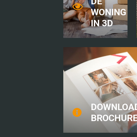
DE
WONING
IN 3D
DOWNLOAD
BROCHUR