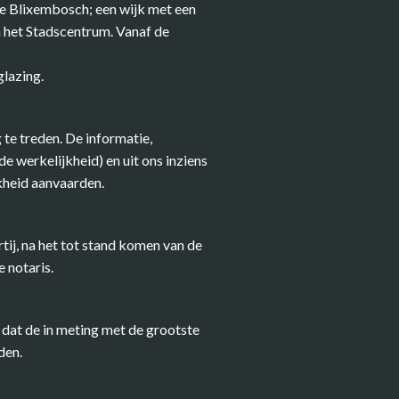
lde Blixembosch; een wijk met een
n het Stadscentrum. Vanaf de
glazing.
 te treden. De informatie,
 werkelijkheid) en uit ons inziens
kheid aanvaarden.
ij, na het tot stand komen van de
 notaris.
at de in meting met de grootste
den.