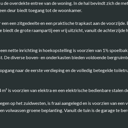
u de overdekte entree van de woning. In de hal bevindt zich de me
 een deur biedt toegang tot de woonkamer.
n een zitgedeelte en een praktische trapkast aan de voorzijde. Er 
e biedt de grote raampartij een vrij uitzicht, vanuit de achterzijde 
en nette inrichting in hoekopstelling is voorzien van 1½ spoelbak
t. De diverse boven- en onderkasten bieden voldoende bergruimt
popgang naar de eerste verdieping en de volledig betegelde toiletr
m² is voorzien van elektra en een elektrische bedienbare stalen d
egen op het zuidwesten, is fraai aangelegd en is voorzien van een 
en volwassen groene beplanting. Vanuit de tuin is de garage te ber