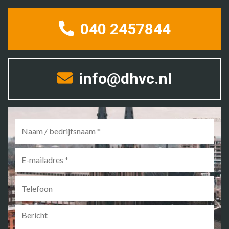
040 2457844
info@dhvc.nl
Naam
/
bedrijfsnaam
*
E-
mailadres
*
Telefoon
Bericht