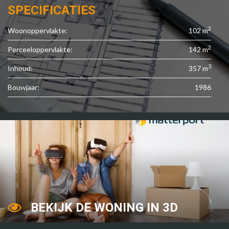
SPECIFICATIES
2
Woonoppervlakte:
102 m
2
Perceeloppervlakte:
142 m
3
Inhoud:
357 m
Bouwjaar:
1986
BEKIJK DE WONING IN 3D