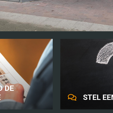
 DE
E
STEL EE