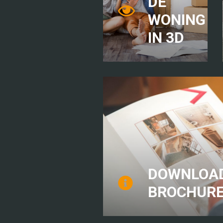
DE
WONING
IN 3D
DOWNLOAD
BROCHUR