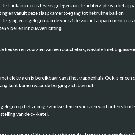
it de badkamer en is tevens gelegen aan de achterzijde van het ap
ing en vanuit deze slaapkamer toegang tot het ruime balkon.
t de gang en is gelegen aan de voorzijde van het appartement en is
ten vloer en inbouwverlichting.
de keuken en voorzien van een douchebak, wastafel met bijpassen
et elektra en is bereikbaar vanaf het trappenhuis. Ook is er een 
gang kunt komen waar de berging zich bevindt.
 gelegen op het zonnige zuidwesten en voorzien van houten vlonde
stelling van de cv-ketel.
gen op een gewilde woonlocatie aan de Heezerweg in stadsdeel S