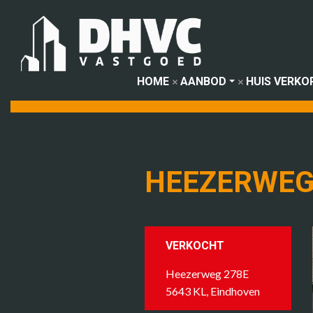
HOME
AANBOD
HUIS VERKO
HEEZERWEG
VERKOCHT
Heezerweg 278E
5643 KL, Eindhoven