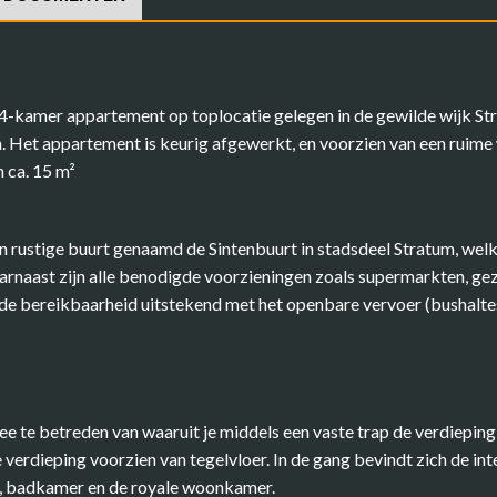
-kamer appartement op toplocatie gelegen in de gewilde wijk S
. Het appartement is keurig afgewerkt, en voorzien van een ruime 
 ca. 15 m²
 rustige buurt genaamd de Sintenbuurt in stadsdeel Stratum, welke
rnaast zijn alle benodigde voorzieningen zoals supermarkten, geze
de bereikbaarheid uitstekend met het openbare vervoer (bushaltes
ee te betreden van waaruit je middels een vaste trap de verdiepin
 verdieping voorzien van tegelvloer. In de gang bevindt zich de in
en, badkamer en de royale woonkamer.