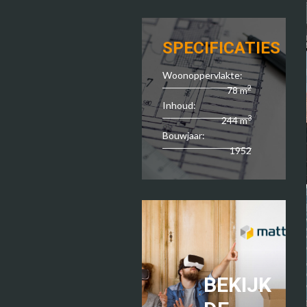
SPECIFICATIES
Woonoppervlakte:
2
78 m
Inhoud:
3
244 m
Bouwjaar:
1952
BEKIJK