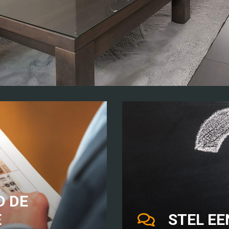
 DE
E
STEL EE