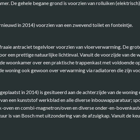
er. De gehele begane grond is voorzien van rolluiken (elektrisch)
rnieuwd in 2014) voorzien van een zwevend toilet en fonteintje.
raaie antraciet tegelvloer voorzien van vloerverwarming. De grot
r een prettige natuurlijke lichtinval. Vanuit de voorzijde van de w
 de woonkamer over een praktische trappenkast met voldoende op
de woning ook gewoon over verwarming via radiatoren die zijn v
plaatst in 2014) is gesitueerd aan de achterzijde van de woning e
 van een kunststof werkblad en alle diverse inbouwapparatuur; spo
bak-oven en combi-magnetron/oven en diverse onder-en-bovenkast
ur is van Bosch met uitzondering van de afzuigkap. Vanuit de ke