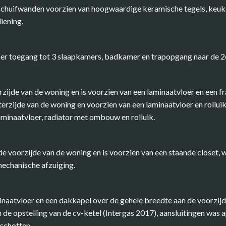
 schuifwanden voorzien van hoogwaardige keramische tegels, keuk
iening.
oer toegang tot 3 slaapkamers, badkamer en trapopgang naar de 2e
rzijde van de woning en is voorzien van een laminaatvloer en een 
erzijde van de woning en voorzien van een laminaatvloer en rolluik
laminaatvloer, radiator met ombouw en rolluik.
e voorzijde van de woning en is voorzien van een staande closet, 
echanische afzuiging.
naatvloer en een dakkapel over de gehele breedte aan de voorzij
 de opstelling van de cv-ketel (Intergas 2017), aansluitingen was 
schotten.