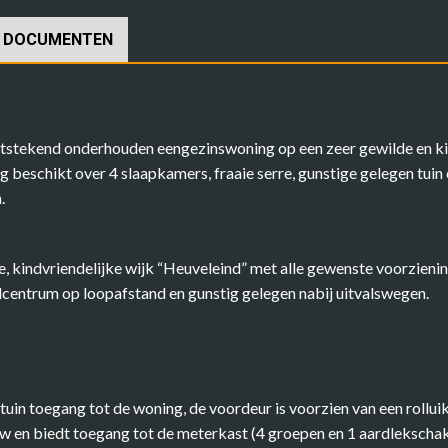
DOCUMENTEN
tstekend onderhouden eengezinswoning op een zeer gewilde en kin
g beschikt over 4 slaapkamers, fraaie serre, gunstige gelegen tui
.
e, kindvriendelijke wijk “Heuveleind” met alle gewenste voorzienin
lcentrum op loopafstand en gunstig gelegen nabij uitvalswegen.
in toegang tot de woning, de voordeur is voorzien van een rolluik (
w en biedt toegang tot de meterkast (4 groepen en 1 aardlekschak