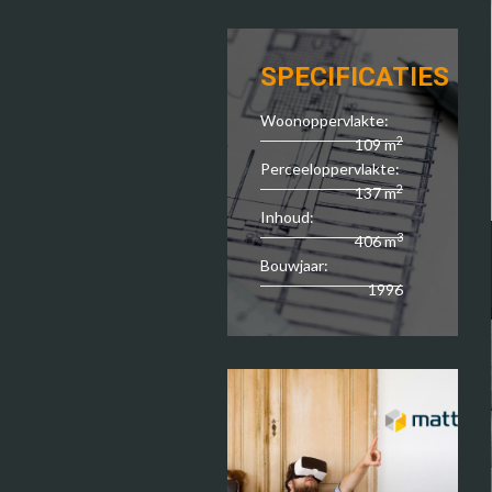
SPECIFICATIES
Woonoppervlakte:
2
109 m
Perceeloppervlakte:
2
137 m
Inhoud:
3
406 m
Bouwjaar:
1996