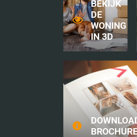
BEKIJK
DE
WONING
IN 3D
DOWNLOAD
BROCHUR