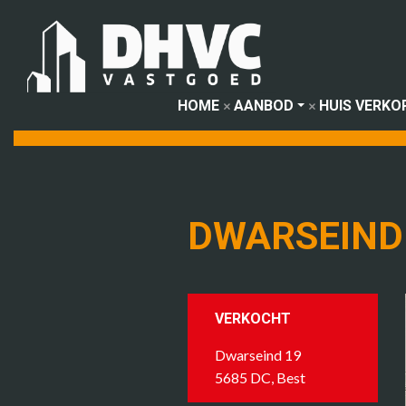
HOME
AANBOD
HUIS VERKO
DWARSEIND 
VERKOCHT
Dwarseind 19
5685 DC, Best