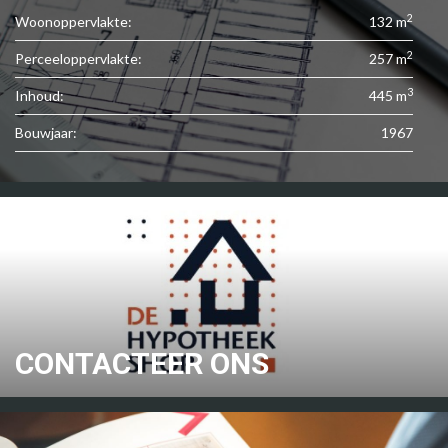
2
Woonoppervlakte:
132 m
2
Perceeloppervlakte:
257 m
3
Inhoud:
445 m
Bouwjaar:
1967
CONTACTEER ONS