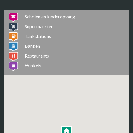
Scholen en kinderopvang
Supermarkten
Tankstations
Banken
Restaurants
Winkels