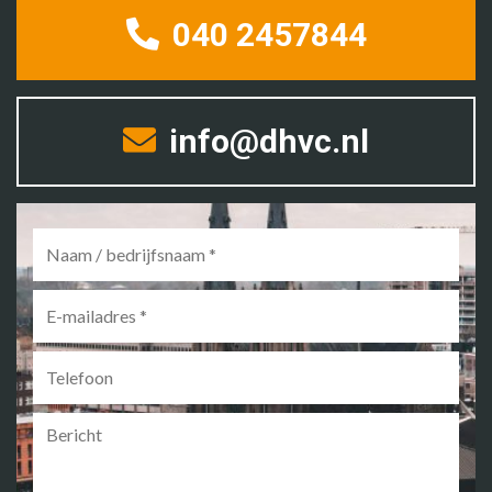
040 2457844
info@dhvc.nl
Naam
/
bedrijfsnaam
*
E-
mailadres
*
Telefoon
Bericht